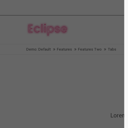
Login
Supp
Benutzername
Lorem i
Demo: Default
Features
Features Two
Tabs
2
Passwort
We offe
Anmelden
Mon - F
Register
|
Lost your password?
Lorem 