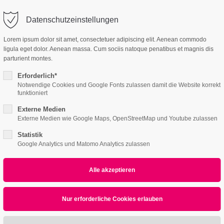
Datenschutzeinstellungen
ort
Get in touch
Lorem ipsum dolor sit amet, consectetuer adipiscing elit. Aenean commodo
ligula eget dolor. Aenean massa. Cum sociis natoque penatibus et magnis dis
Features
Page Presets
psum dolor sit amet:
Cybersteel Inc.
parturient montes.
376-293 City Road, Suite 600
San Francisco, CA 94102
Erforderlich*
Notwendige Cookies und Google Fonts zulassen damit die Website korrekt
4h
funktioniert
/ 365days
Have any questions?
Externe Medien
+44 1234 567 890
Externe Medien wie Google Maps, OpenStreetMap und Youtube zulassen
Statistik
Drop us a line
Google Analytics und Matomo Analytics zulassen
info@yourdomain.com
r support for our customers
Tabs
ri 8:00am - 5:00pm
(GMT +1)
ipsum dolor sit amet, consectetuer adipiscing elit.
commodo ligula eget dolor. Aenean massa.