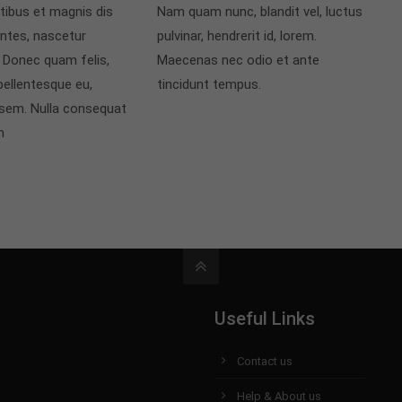
tibus et magnis dis
Nam quam nunc, blandit vel, luctus
ntes, nascetur
pulvinar, hendrerit id, lorem.
. Donec quam felis,
Maecenas nec odio et ante
 pellentesque eu,
tincidunt tempus.
 sem. Nulla consequat
n
Useful Links
Contact us
Help & About us