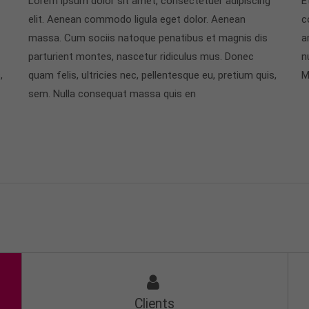
Lorem ipsum dolor sit amet, consectetuer adipiscing
E
elit. Aenean commodo ligula eget dolor. Aenean
c
massa. Cum sociis natoque penatibus et magnis dis
a
parturient montes, nascetur ridiculus mus. Donec
n
,
quam felis, ultricies nec, pellentesque eu, pretium quis,
M
sem. Nulla consequat massa quis en
Clients