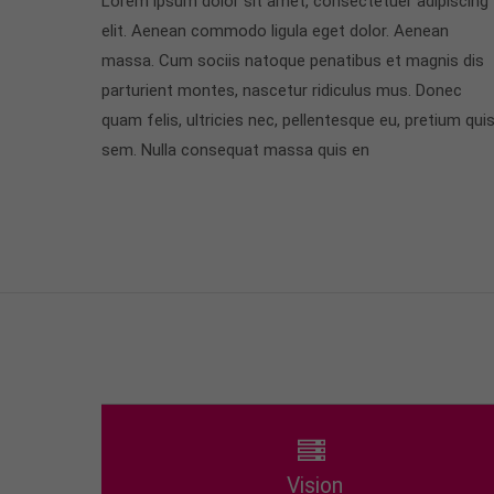
Lorem ipsum dolor sit amet, consectetuer adipiscing
elit. Aenean commodo ligula eget dolor. Aenean
massa. Cum sociis natoque penatibus et magnis dis
parturient montes, nascetur ridiculus mus. Donec
quam felis, ultricies nec, pellentesque eu, pretium quis
sem. Nulla consequat massa quis en
Vision