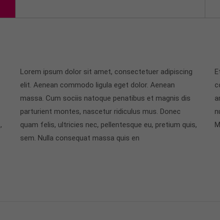
Lorem ipsum dolor sit amet, consectetuer adipiscing
E
elit. Aenean commodo ligula eget dolor. Aenean
c
massa. Cum sociis natoque penatibus et magnis dis
a
parturient montes, nascetur ridiculus mus. Donec
n
,
quam felis, ultricies nec, pellentesque eu, pretium quis,
M
sem. Nulla consequat massa quis en