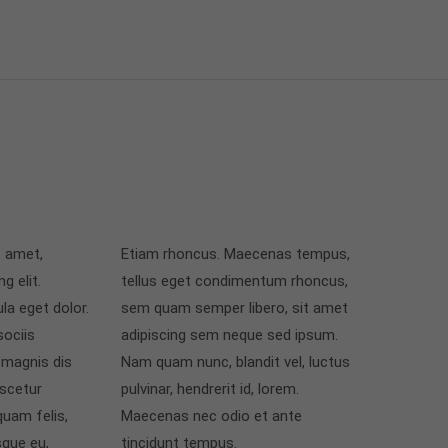
t amet,
Etiam rhoncus. Maecenas tempus,
g elit.
tellus eget condimentum rhoncus,
a eget dolor.
sem quam semper libero, sit amet
ociis
adipiscing sem neque sed ipsum.
 magnis dis
Nam quam nunc, blandit vel, luctus
ascetur
pulvinar, hendrerit id, lorem.
quam felis,
Maecenas nec odio et ante
sque eu,
tincidunt tempus.