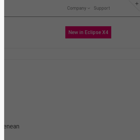
Company
Support
About us
Portfolio
News
New in Eclipse X4
Lorem ipsum dolor sit amet,
consectetuer adipiscing elit.
Aenean commodo ligula eget dolor.
Aenean massa. Cum sociis natoque
penatibus et magnis dis parturient
montes, nascetur ridiculus mus.
Donec quam felis, ultricies nec.
 Aenean