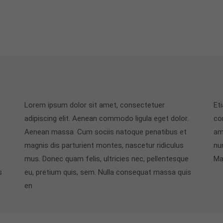
Lorem ipsum dolor sit amet, consectetuer
Et
adipiscing elit. Aenean commodo ligula eget dolor.
co
Aenean massa. Cum sociis natoque penatibus et
am
magnis dis parturient montes, nascetur ridiculus
nun
mus. Donec quam felis, ultricies nec, pellentesque
Ma
s
eu, pretium quis, sem. Nulla consequat massa quis
en