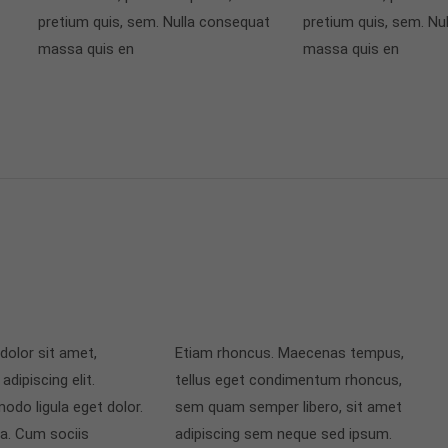
pretium quis, sem. Nulla consequat
pretium quis, sem. Nu
massa quis en
massa quis en
olor sit amet,
Etiam rhoncus. Maecenas tempus,
dipiscing elit.
tellus eget condimentum rhoncus,
do ligula eget dolor.
sem quam semper libero, sit amet
. Cum sociis
adipiscing sem neque sed ipsum.