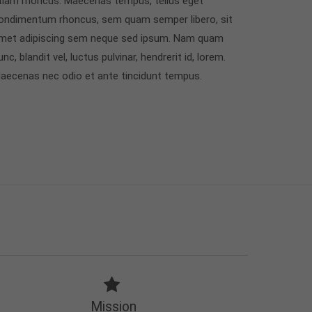
tiam rhoncus. Maecenas tempus, tellus eget
ondimentum rhoncus, sem quam semper libero, sit
met adipiscing sem neque sed ipsum. Nam quam
unc, blandit vel, luctus pulvinar, hendrerit id, lorem.
aecenas nec odio et ante tincidunt tempus.
Mission