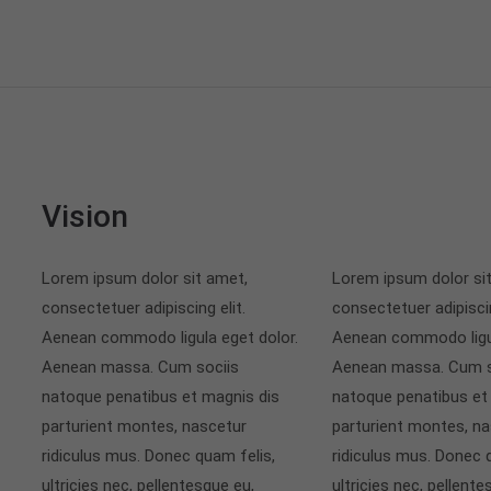
Vision
Lorem ipsum dolor sit amet,
Lorem ipsum dolor si
consectetuer adipiscing elit.
consectetuer adipiscin
Aenean commodo ligula eget dolor.
Aenean commodo ligul
Aenean massa. Cum sociis
Aenean massa. Cum s
natoque penatibus et magnis dis
natoque penatibus et
parturient montes, nascetur
parturient montes, n
ridiculus mus. Donec quam felis,
ridiculus mus. Donec 
ultricies nec, pellentesque eu,
ultricies nec, pellente